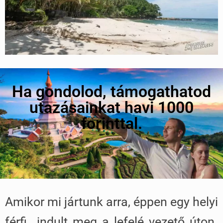
Ha gondolod, támogathatod
utazásainkat havi 1000
forinttal.
Amikor mi jártunk arra, éppen egy helyi
férfi indult meg a lefelé vezető úton.