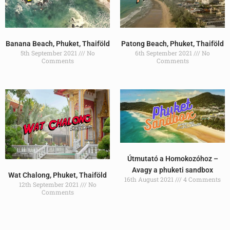
Banana Beach, Phuket, Thaiföld
Patong Beach, Phuket, Thaiföld
5th September 2021
No
6th September 2021
No
Comments
Comments
Útmutató a Homokozóhoz –
Avagy a phuketi sandbox
Wat Chalong, Phuket, Thaiföld
16th August 2021
4 Comments
12th September 2021
No
Comments