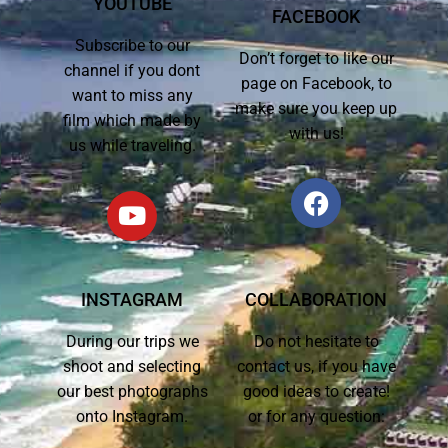
YOUTUBE
FACEBOOK
Subscribe to our
Don’t forget to like our
channel if you dont
page on Facebook, to
want to miss any
make sure you keep up
film which made by
with us!
us while traveling.
INSTAGRAM
COLLABORATION
During our trips we
Do not hesitate to
shoot and selecting
contact us, if you have
our best photographs
good ideas to create!
onto Instagram.
or for any question: